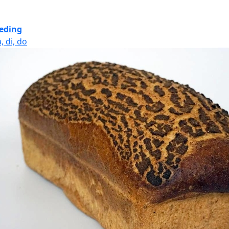
eding
, di, do