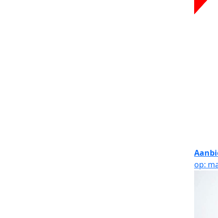
Aanbi
op: ma