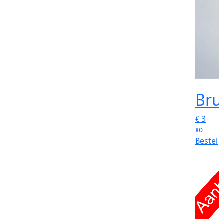
Br
€
3
80
Bestel