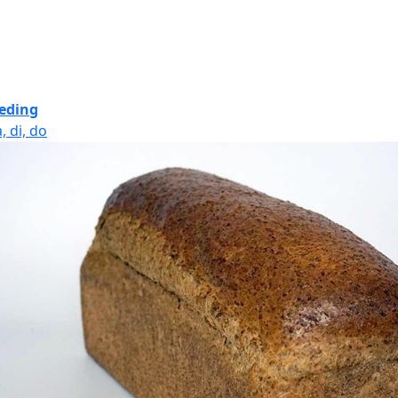
eding
, di, do