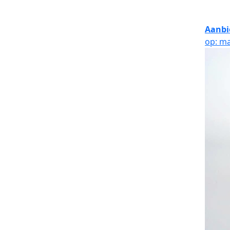
Aanbi
op: ma