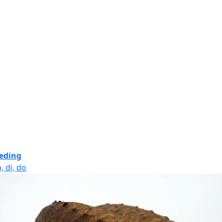
eding
, di, do