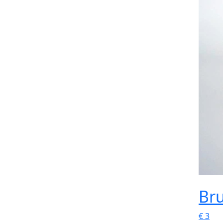
Bru
€
3